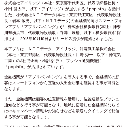
株式会社アイリッジ（本社：東京都千代田区、代表取締役社長：
小田 健太郎、以下：アイリッジ）が提供する「popinfo」を活用
した、株式会社ＮＴＴデータ(本社：東京都江東区、代表取締役社
長：岩本 敏男、以下：ＮＴＴデータ)の金融機関向けスマートフォ
ンアプリ「アプリバンキング」が、株式会社横浜銀行(本社：神奈
川県横浜市、代表取締役頭取：寺澤 辰麿、以下：横浜銀行)に採
用され、2015年10月19日よりサービス提供が開始されました。
本アプリは、ＮＴＴデータ、アイリッジ、沖電気工業株式会社
（本社：東京都港区、代表取締役社長：川崎 秀一、以下：沖電気
工業）の3社で企画・検討を行い、プッシュ通知機能に
「popinfo」が活用されています。
金融機関が「アプリバンキング」を導入する事で、金融機関の顧
客はスマートフォンから直近の入出金明細を確認する事が可能と
なります。
また、金融機関は顧客の位置情報を活用し、位置連動型プッシュ
通知などを行う事が可能となり、地域に密着した金融機関ならで
はのキャンペーン情報やお知らせなどを最適なタイミングで配信
する事が可能となります。