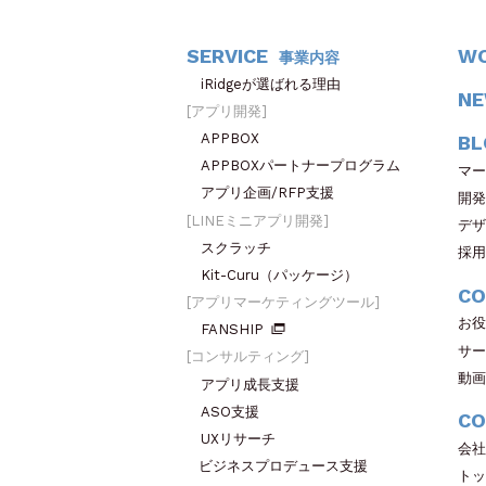
SERVICE
W
事業内容
iRidgeが選ばれる理由
N
アプリ開発
APPBOX
BL
APPBOXパートナープログラム
マー
アプリ企画/RFP支援
開発
LINEミニアプリ開発
デザ
スクラッチ
採用
Kit-Curu（パッケージ）
CO
アプリマーケティングツール
お役
FANSHIP
サー
コンサルティング
動画
アプリ成長支援
ASO支援
CO
UXリサーチ
会社
ビジネスプロデュース支援
トッ