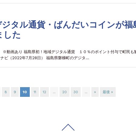
デジタル通貨・ばんだいコインが福
ました
6日） ※動画あり 福島県初！地域デジタル通貨 １０％のポイント付与で町民も
ビ（2022年7月28日） 福島県磐梯町のデジタ…
8
9
10
11
12
...
20
30
...
»
最後 »