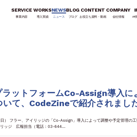
SERVICE
WORKS
NEWS
BLOG
CONTENT
COMPANY
I
事業内容
導入実績
ニュース
ブログ
お役立ち資料・動画
会社情報
IR
ットフォームCo-Assign導入に
いて、CodeZineで紹介されまし
月29日） フラー、アイリッジの「Co-Assign」導入によって調整や予定管理の
リッジ 広報担当（電話：03-644…