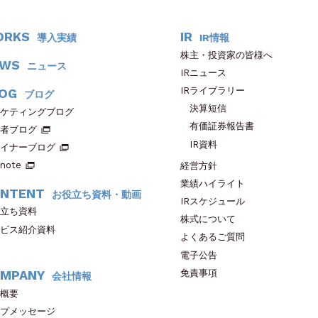
ORKS
IR
導入実績
IR情報
株主・投資家の皆様へ
EWS
ニュース
IRニュース
IRライブラリー
OG
ブログ
決算短信
ケティングブログ
有価証券報告書
者ブログ
IR資料
イナーブログ
note
経営方針
業績ハイライト
NTENT
お役立ち資料・動画
IRスケジュール
立ち資料
株式について
ビス紹介資料
よくあるご質問
電子公告
免責事項
MPANY
会社情報
概要
プメッセージ