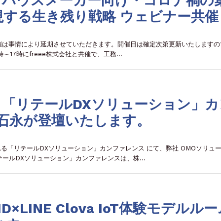
・ハウスメーカー向け・コロナ禍の
現する生き残り戦略 ウェビナー共催
2の開催は事情により延期させていただきます。開催日は確定次第更新いたしますの
6時～17時にfreee株式会社と共催で、工務…
木)、「リテールDXソリューション」
 石永が登壇いたします。
催される「リテールDXソリューション」カンファレンス にて、弊社 OMOソリュ
テールDXソリューション」カンファレンスは、株…
D×LINE Clova IoT体験モデルル