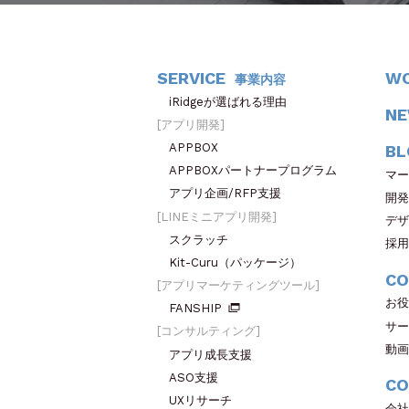
SERVICE
W
事業内容
iRidgeが選ばれる理由
N
アプリ開発
APPBOX
BL
APPBOXパートナープログラム
マー
アプリ企画/RFP支援
開発
LINEミニアプリ開発
デザ
スクラッチ
採用
Kit-Curu（パッケージ）
CO
アプリマーケティングツール
お役
FANSHIP
サー
コンサルティング
動画
アプリ成長支援
ASO支援
CO
UXリサーチ
会社