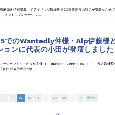
経営戦略論B 特別講義」でアイリッジ取締役 O2O事業部長の渡辺が講義をさせ
と「アントレプレナーシッ…
t #5でのWantedly仲様・Alp伊藤様
ションに代表の小田が登壇しました
エージェントキャピタル主催の「Founders Summit #5」にて、代表取締
式会社 代表取締役の仲…
10
11
12
13
14
...
20
30
...
»
最後 »