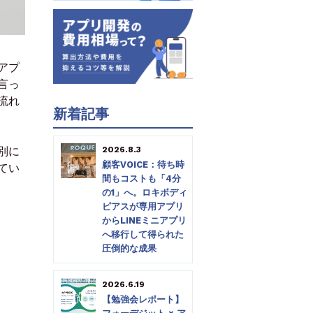
アプ
言っ
流れ
新着記事
2026.8.3
別に
顧客VOICE：待ち時
てい
間もコストも「4分
の1」へ。ロキボディ
ピアスが専用アプリ
からLINEミニアプリ
へ移行して得られた
圧倒的な成果
2026.6.19
【勉強会レポート】