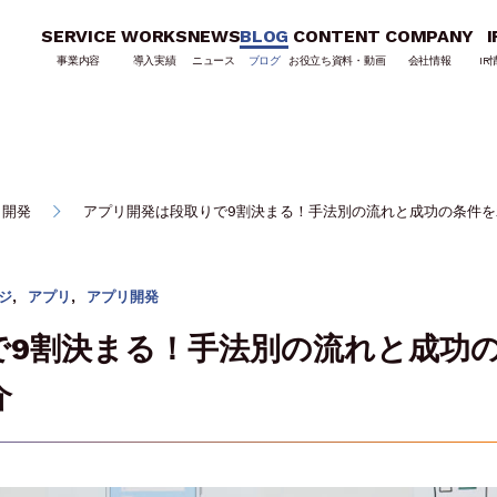
SERVICE
WORKS
NEWS
BLOG
CONTENT
COMPANY
I
事業内容
導入実績
ニュース
ブログ
お役立ち資料・動画
会社情報
IR
リ開発
アプリ開発は段取りで9割決まる！手法別の流れと成功の条件
ジ
,
アプリ
,
アプリ開発
で9割決まる！手法別の流れと成功
介