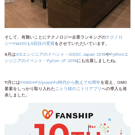
そして、有難いことにテクノロジー企業ランキングの
テクノロ
ジーFast50も5回目の受賞
をさせていただいています。
9月は
iOSエンジニアのイベント・iOSDC Japan 2019
や
Pythonエ
ンジニアのイベント・PyCon JP 2019
にも出展しましたね。
11月には
FANSHIPがpopinfo時代から数えて10周年
を迎え、OMO
要素をしっかり取り入れた
ニトリ様のニトリアプリ
への導入も発
表しました。