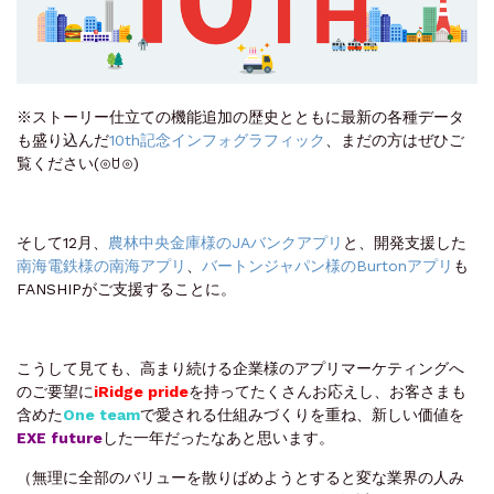
※ストーリー仕立ての機能追加の歴史とともに最新の各種データ
も盛り込んだ
10th記念インフォグラフィック
、まだの方はぜひご
覧ください(⊙ꇴ⊙)
そして12月、
農林中央金庫様のJAバンクアプリ
と、開発支援した
南海電鉄様の南海アプリ
、
バートンジャパン様のBurtonアプリ
も
FANSHIPがご支援することに。
こうして見ても、高まり続ける企業様のアプリマーケティングへ
のご要望に
iRidge pride
を持ってたくさんお応えし、お客さまも
含めた
One team
で愛される仕組みづくりを重ね、新しい価値を
EXE future
した一年だったなあと思います。
（無理に全部のバリューを散りばめようとすると変な業界の人み