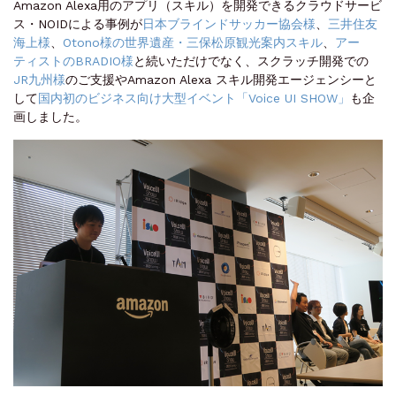
Amazon Alexa用のアプリ（スキル）を開発できるクラウドサービ
ス・NOIDによる事例が
日本ブラインドサッカー協会様
、
三井住友
海上様
、
Otono様の世界遺産・三保松原観光案内スキル
、
アー
ティストのBRADIO様
と続いただけでなく、スクラッチ開発での
JR九州様
のご支援やAmazon Alexa スキル開発エージェンシーと
して
国内初のビジネス向け大型イベント「Voice UI SHOW」
も企
画しました。