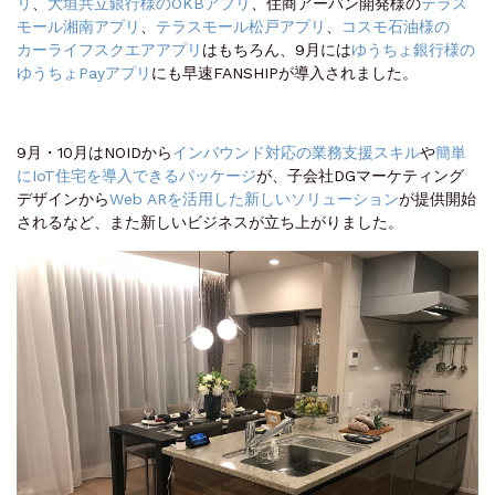
リ
、
大垣共立銀行様のOKBアプリ
、住商アーバン開発様の
テラス
モール湘南アプリ
、
テラスモール松戸アプリ
、
コスモ石油様の
カーライフスクエアアプリ
はもちろん、9月には
ゆうちょ銀行様の
ゆうちょPayアプリ
にも早速FANSHIPが導入されました。
9月・10月はNOIDから
インバウンド対応の業務支援スキル
や
簡単
にIoT住宅を導入できるパッケージ
が、子会社DGマーケティング
デザインから
Web ARを活用した新しいソリューション
が提供開始
されるなど、また新しいビジネスが立ち上がりました。