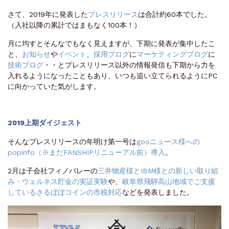
さて、2019年に発表した
プレスリリース
は合計約60本でした。
（入社以降の累計ではまもなく100本！）
月に均すとそんなでもなく見えますが、下期に発表が集中したこ
と、
お知らせ
や
イベント
、
採用ブログ
に
マーケティングブログ
に
技術ブログ
・・とプレスリリース以外の情報発信も下期から力を
入れるようになったこともあり、いつも追い立てられるようにPC
に向かっていた気がします。
2019上期ダイジェスト
そんなプレスリリースの年明け第一号は
gooニュース様への
popinfo（※まだFANSHIPリニューアル前）導入
。
2月は子会社フィノバレーの
三井物産様とIBM様との新しい取り組
み・ウェルネス貯金の実証実験
や、
岐阜県飛騨高山地域でご支援
しているさるぼぼコインの市税対応
などを発表しました。