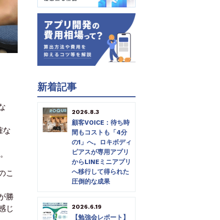
新着記事
な
2026.8.3
顧客VOICE：待ち時
確な
間もコストも「4分
の1」へ。ロキボディ
ピアスが専用アプリ
す。
からLINEミニアプリ
へ移行して得られた
のこ
圧倒的な成果
が勝
2026.6.19
感じ
【勉強会レポート】