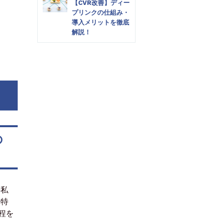
【CVR改善】ディー
プリンクの仕組み・
導入メリットを徹底
解説！
の
の私
 特
程を