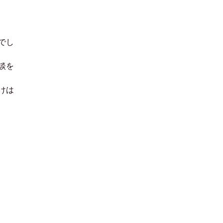
でし
談を
けは