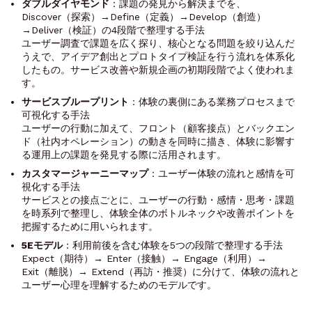
ダブルダイヤモンド
：課題の発見から解決までを、
Discover（探索）→Define（定義）→Develop（創造）
→Deliver（検証）の4段階で整理する手法
ユーザー調査で課題を広く探り、核心となる問題を絞り込んだ
うえで、アイデア創出とプロトタイプ検証を行う流れを体系化
したもの。サービス改善や新規企画の初期段階でよく使われま
す。
サービスブループリント
：体験の裏側にある業務プロセスまで
可視化する手法
ユーザーの行動に加えて、フロント（顧客接点）とバックエン
ド（社内オペレーション）の動きを同時に描き、体験に影響す
る運用上の課題を発見する際に活用されます。
カスタマージャーニーマップ
：ユーザー体験の流れと感情を可
視化する手法
サービスとの接点ごとに、ユーザーの行動・感情・思考・課題
を時系列で整理し、体験全体のボトルネックや改善ポイントを
把握するために用いられます。
5Eモデル
：利用前後を含む体験を5つの段階で整理する手法
Expect（期待）→ Enter（接触）→ Engage（利用）→
Exit（離脱）→ Extend（再訪・推奨）に分けて、体験の流れと
ユーザー心理を理解するためのモデルです。