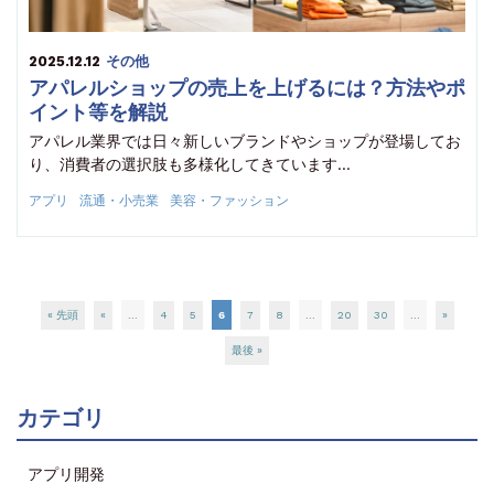
2025.12.12
その他
アパレルショップの売上を上げるには？方法やポ
イント等を解説
アパレル業界では日々新しいブランドやショップが登場してお
り、消費者の選択肢も多様化してきています…
アプリ
流通・小売業
美容・ファッション
« 先頭
«
...
4
5
6
7
8
...
20
30
...
»
最後 »
カテゴリ
アプリ開発