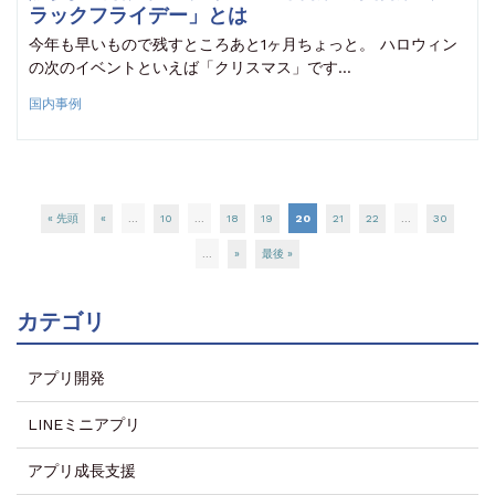
ラックフライデー」とは
今年も早いもので残すところあと1ヶ月ちょっと。 ハロウィン
の次のイベントといえば「クリスマス」です…
国内事例
« 先頭
«
...
10
...
18
19
20
21
22
...
30
...
»
最後 »
カテゴリ
アプリ開発
LINEミニアプリ
アプリ成長支援