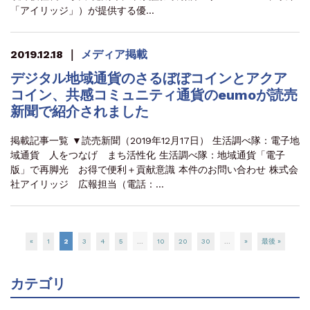
「アイリッジ」）が提供する優…
2019.12.18
｜
メディア掲載
デジタル地域通貨のさるぼぼコインとアクア
コイン、共感コミュニティ通貨のeumoが読売
新聞で紹介されました
掲載記事一覧 ▼読売新聞（2019年12月17日） 生活調べ隊：電子地
域通貨 人をつなげ まち活性化 生活調べ隊：地域通貨「電子
版」で再脚光 お得で便利＋貢献意識 本件のお問い合わせ 株式会
社アイリッジ 広報担当（電話：…
«
1
2
3
4
5
...
10
20
30
...
»
最後 »
カテゴリ