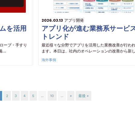
2026.03.13
アプリ開発
テムを活用
アプリ化が進む業務系サービ
トレンド
スロープ・手すり
最近様々な分野でアプリを活用した業務改善が行わ
備…
ます。本日は、社内のオペレーションの改善から新
海外事例
2
3
4
5
...
10
...
»
最後 »