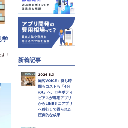
見学
たよ！
新着記事
2026.8.3
顧客VOICE：待ち時
間もコストも「4分
の1」へ。ロキボディ
ピアスが専用アプリ
からLINEミニアプリ
へ移行して得られた
圧倒的な成果