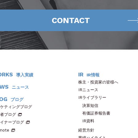
CONTACT
ORKS
IR
導入実績
IR情報
株主・投資家の皆様へ
EWS
ニュース
IRニュース
IRライブラリー
OG
ブログ
決算短信
ケティングブログ
有価証券報告書
者ブログ
IR資料
イナーブログ
note
経営方針
業績ハイライト