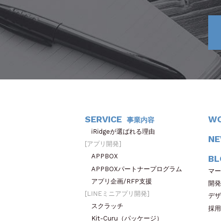
SERVICE
W
事業内容
iRidgeが選ばれる理由
N
アプリ開発
APPBOX
BL
APPBOXパートナープログラム
マー
アプリ企画/RFP支援
開発
LINEミニアプリ開発
デザ
スクラッチ
採用
Kit-Curu（パッケージ）